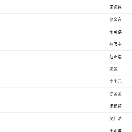
周逸铭
侯金言
余可祺
徐辰宇
范正焜
周源
李尚元
徐金金
杨超颖
吴伟浩
于明坤