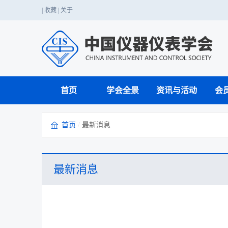
|
收藏
|
关于
首页
学会全景
资讯与活动
会
首页
/
最新消息
仪器仪表科技应用
党的二十大精神
国家职业标准
国家级赛事
学会介绍
期刊工作
业务介绍
学会章程
行业服务
战略咨询
国内会议
科普知识
科创中国
行业赛事
成果转化与鉴定
单位会员
学会年报
国际注册工程师
最新消息
科学家精神
技能人才评价