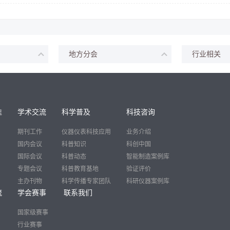
地方分会
行业相关
准
学术交流
科学普及
科技咨询
期刊工作
仪器仪表科技应用
业务介绍
国内会议
科普知识
科创中国
国际会议
科普动态
智能制造案例库
专题会议
科普教育基地
验证评价
主办刊物
科学传播专家团队
科研仪器案例库
流
学会赛事
联系我们
国家级赛事
行业赛事