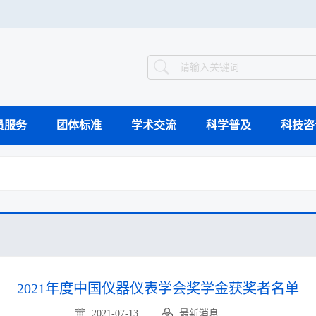
员服务
团体标准
学术交流
科学普及
科技咨
智能制造案例库
组织架构
工作动态
继续教育
国际会议
科普动态
科技竞赛
科普教育基地
科学技术奖
领导介绍
业界新闻
专题会议
验证评价
科
工程能力评价
工程教育认证
视频集萃
2021年度中国仪器仪表学会奖学金获奖者名单
2021-07-13
最新消息