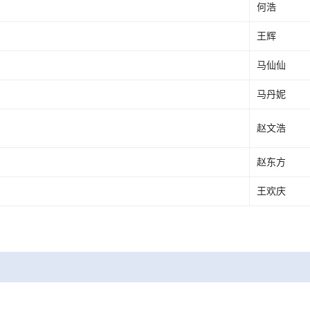
何浩
王辉
马仙仙
马丹妮
赵文浩
赵东方
王欢庆