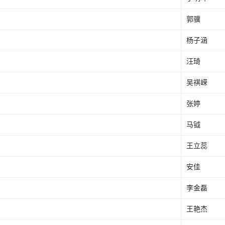
郭骥
杨子涵
汪琦
吴祺嵘
张婷
马钺
王立蕊
安佳
李金磊
王艳杰