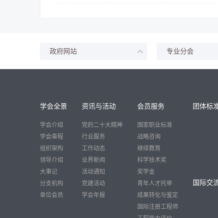
政府网站
专业分会
学会全景
资讯与活动
会员服务
团体标
学会介绍
党的二十大精神
国家职业标准
学会章程
行业服务
战略咨询
组织架构
工作动态
继续教育
领导介绍
业界新闻
科学技术奖
大事记
活动通知
奖学金
国际交
分支机构
党建活动
青年人才托举
单位会员
学会年报
成果转化与鉴定
国际注册工程师