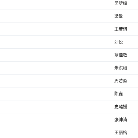
吴梦绮
梁敏
王若琪
刘悦
章佳敏
朱洪稷
周若淼
陈鑫
史璐媛
张帅涛
王丽榕