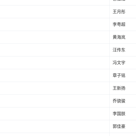
王月彤
李粤超
黄海岚
汪传东
冯文宇
章子铭
王新扬
乔骁骏
李国朕
郭佳豪