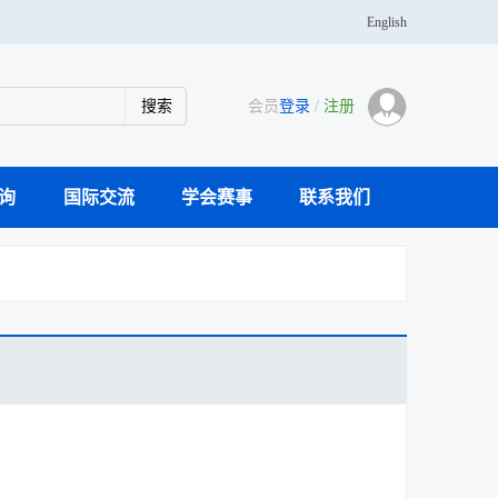
English
会员
登录
/
注册
询
国际交流
学会赛事
联系我们
学传播专家团队
科研仪器案例库
活动通知
主办刊物
大事记
奖学金
青年人才托举
分支机构
党建活动
学会会士
会员风采