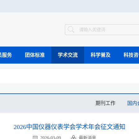
员服务
团体标准
学术交流
科学普及
科技咨
智能制造案例库
组织架构
工作动态
继续教育
国际会议
科普动态
科技竞赛
科普教育基地
科学技术奖
领导介绍
业界新闻
专题会议
验证评价
科
工程能力评价
工程教育认证
期刊工作
国内
视频集萃
2026中国仪器仪表学会学术年会征文通知
2026-03-09
最新消息