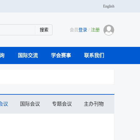
English
会员
登录
/
注册
询
国际交流
学会赛事
联系我们
学传播专家团队
科研仪器案例库
活动通知
主办刊物
大事记
奖学金
青年人才托举
分支机构
党建活动
学会会士
会员风采
会议
国际会议
专题会议
主办刊物