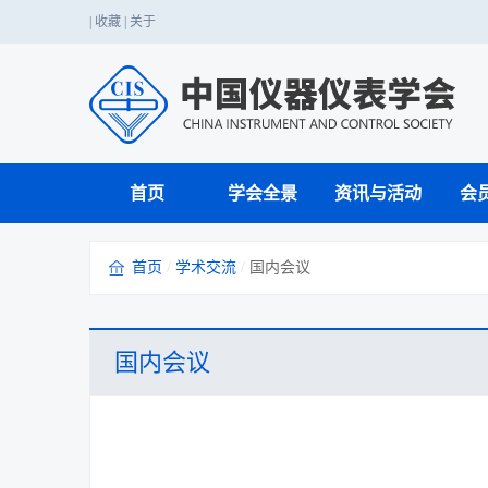
|
收藏
|
关于
首页
学会全景
资讯与活动
会
首页
/
学术交流
/
国内会议
仪器仪表科技应用
党的二十大精神
国家职业标准
国家级赛事
学会介绍
期刊工作
业务介绍
学会章程
行业服务
战略咨询
国内会议
科普知识
科创中国
行业赛事
成果转化与鉴定
单位会员
学会年报
国际注册工程师
国内会议
科学家精神
技能人才评价