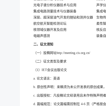
光电子谱分析仪器技术与应用
声学
集成电路测量技术与仪器装备
集成
深层、超深层油气开发的随钻和测井仪器
生物
航空航天智能检测论坛
柔性
核领域仪器开发及应用
核反
电磁声感测
装备
二、征文须知
（一）投稿网址http://meeting.cis.org.cn/
（二）征文类型及要求
（1）IET会议出版论文
a. 论文语言：英语
b. 原创性声明：来稿须为未公开发表的原创成
c. 出版授权：凡投稿论文经录用且未作特殊声
d. 篇幅规范：论文篇幅需控制在 4-6 页（严格