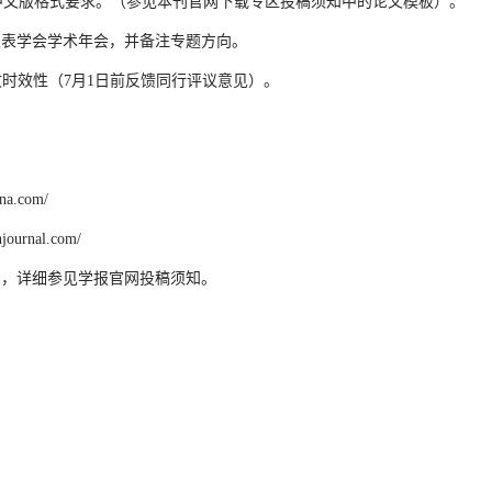
报》中文版格式要求。（参见本刊官网下载专区投稿须知中的论文模板）。
器仪表学会学术年会，并备注专题方向。
文时效性（7月1日前反馈同行评议意见）。
a.com/
urnal.com/
费，详细参见学报官网投稿须知。