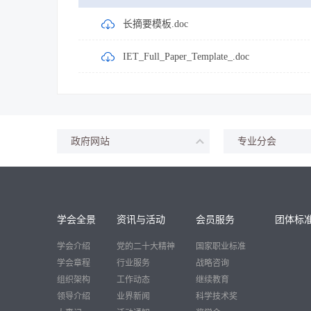
长摘要模板.doc
IET_Full_Paper_Template_.doc
政府网站
专业分会
学会全景
资讯与活动
会员服务
团体标
学会介绍
党的二十大精神
国家职业标准
学会章程
行业服务
战略咨询
组织架构
工作动态
继续教育
领导介绍
业界新闻
科学技术奖