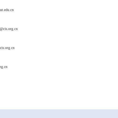
.edu.cn
is.org.cn
s.org.cn
g.cn