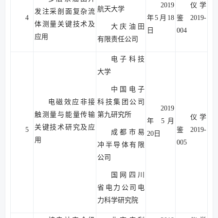
2019
仪学
航天大学
发注采剖面复杂流
4
年5月18
鉴2019-
体测量关键技术及
大庆油田
日
004
应用
有限责任公司
电子科技
大学
中国电子
电磁效应非接
科技集团公司
2019
触测量与能量传输
第九研究所
仪学
年 5月
关键技术研究及应
5
鉴2019-
成都市易
20日
用
005
冲半导体有限
公司
国网四川
省电力公司电
力科学研究院