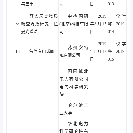
与应用
司
日
013
芬太尼类物质
中检国研
2019
仪学
萨
筛查方法研究—拉
(北京)科技有限
年8月15
鉴2019-
曼光谱法
司
日
014
2019
仪学
苏州安特
15
氧气专用球阀
年8月17
鉴2019-
威有限公司
日
015
国网冀北
电力有限公司
电力科学研究
院
哈尔滨工
业大学
华北电力
科学研究院有