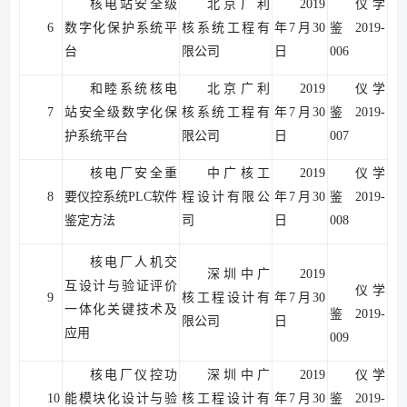
核电站安全级
北京广利
2019
仪学
6
数字化保护系统平
核系统工程有
年7月30
鉴2019-
台
限公司
日
006
和睦系统核电
北京广利
2019
仪学
7
站安全级数字化保
核系统工程有
年7月30
鉴2019-
护系统平台
限公司
日
007
核电厂安全重
中广核工
2019
仪学
8
要仪控系统PLC软件
程设计有限公
年7月30
鉴2019-
鉴定方法
司
日
008
核电厂人机交
深圳中广
2019
互设计与验证评价
仪学
9
核工程设计有
年7月30
一体化关键技术及
鉴2019-
限公司
日
应用
009
核电厂仪控功
深圳中广
2019
仪学
10
能模块化设计与验
核工程设计有
年7月30
鉴2019-