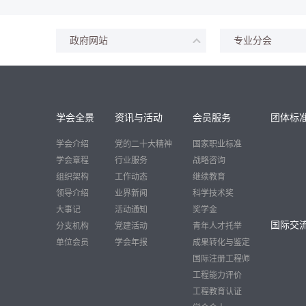
政府网站
专业分会
学会全景
资讯与活动
会员服务
团体标
学会介绍
党的二十大精神
国家职业标准
学会章程
行业服务
战略咨询
组织架构
工作动态
继续教育
领导介绍
业界新闻
科学技术奖
大事记
活动通知
奖学金
国际交
分支机构
党建活动
青年人才托举
单位会员
学会年报
成果转化与鉴定
国际注册工程师
工程能力评价
工程教育认证