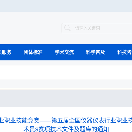
员服务
团体标准
学术交流
科学普及
科技咨
智能制造案例库
组织架构
工作动态
继续教育
国际会议
科普动态
科技竞赛
科普教育基地
科学技术奖
领导介绍
业界新闻
专题会议
验证评价
科
工程能力评价
工程教育认证
视频集萃
国行业职业技能竞赛——第五届全国仪器仪表行业职业
术员S赛项技术文件及题库的通知