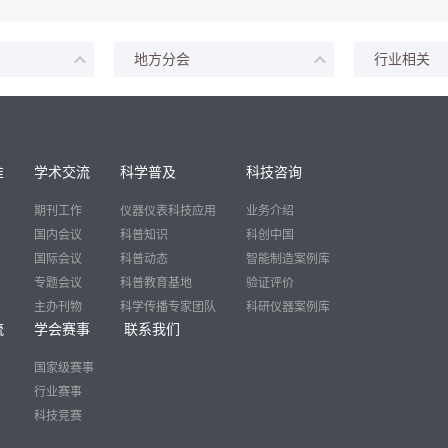
地方分会
行业相关
准
学术交流
科学普及
科技咨询
期刊工作
仪器仪表科技应用
业务介绍
国内会议
科普知识
科创中国
国际会议
科普动态
智能制造案例库
专题会议
科普教育基地
验证评价
主办刊物
科学传播专家团队
科研仪器案例库
流
学会赛事
联系我们
国家级赛事
行业赛事
科技竞赛