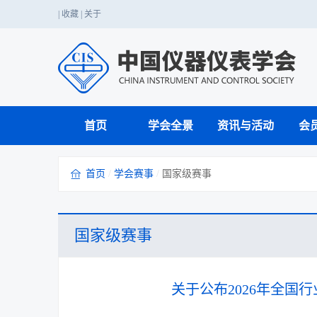
|
收藏
|
关于
首页
学会全景
资讯与活动
会
首页
/
学会赛事
/
国家级赛事
仪器仪表科技应用
党的二十大精神
国家职业标准
国家级赛事
学会介绍
期刊工作
业务介绍
学会章程
行业服务
战略咨询
国内会议
科普知识
科创中国
行业赛事
成果转化与鉴定
单位会员
学会年报
国际注册工程师
国家级赛事
科学家精神
技能人才评价
关于公布2026年全