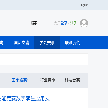
English
会员
登录
/
注册
询
国际交流
学会赛事
联系我们
学传播专家团队
科研仪器案例库
活动通知
主办刊物
大事记
奖学金
青年人才托举
分支机构
党建活动
学会会士
会员风采
国家级赛事
行业赛事
科技竞赛
技能竞赛数字孪生应用技