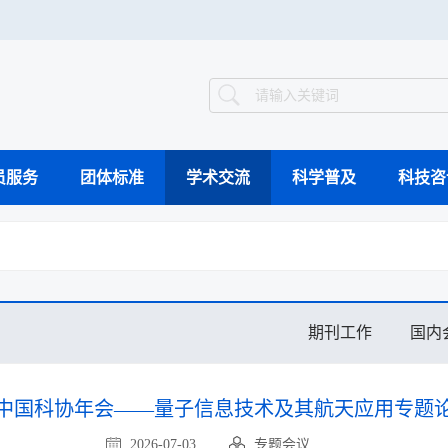
员服务
团体标准
学术交流
科学普及
科技咨
智能制造案例库
组织架构
工作动态
继续教育
国际会议
科普动态
科技竞赛
科普教育基地
科学技术奖
领导介绍
业界新闻
专题会议
验证评价
科
工程能力评价
工程教育认证
期刊工作
国内
视频集萃
中国科协年会——量子信息技术及其航天应用专题
2026-07-03
专题会议