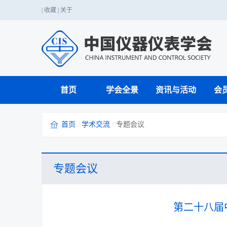
|
收藏
|
关于
首页
学会全景
资讯与活动
会
首页
/
学术交流
/
专题会议
仪器仪表科技应用
党的二十大精神
国家职业标准
国家级赛事
学会介绍
期刊工作
业务介绍
学会章程
行业服务
战略咨询
国内会议
科普知识
科创中国
行业赛事
成果转化与鉴定
单位会员
学会年报
国际注册工程师
专题会议
科学家精神
技能人才评价
第二十八届