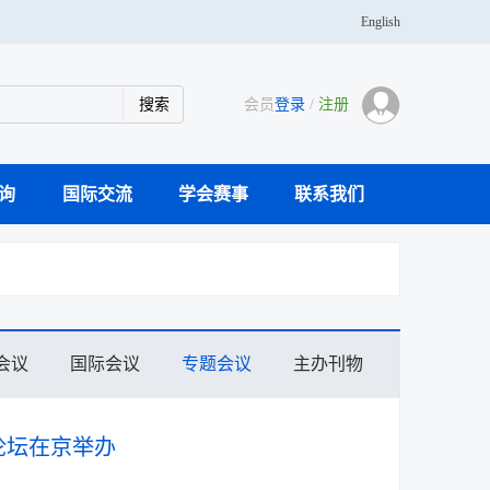
English
会员
登录
/
注册
询
国际交流
学会赛事
联系我们
学传播专家团队
科研仪器案例库
活动通知
主办刊物
大事记
奖学金
青年人才托举
分支机构
党建活动
学会会士
会员风采
会议
国际会议
专题会议
主办刊物
论坛在京举办