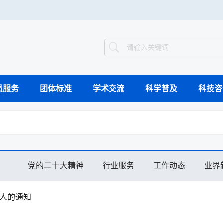
员服务
团体标准
学术交流
科学普及
科技咨
智能制造案例库
组织架构
工作动态
继续教育
国际会议
科普动态
科技竞赛
科普教育基地
科学技术奖
领导介绍
业界新闻
专题会议
验证评价
科
工程能力评价
工程教育认证
党的二十大精神
行业服务
工作动态
业界
视频集萃
选人的通知