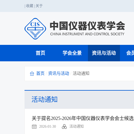
|
收藏
|
关于
首页
学会全景
资讯与活动
会
首页
/
资讯与活动
/
活动通知
仪器仪表科技应用
党的二十大精神
国家职业标准
国家级赛事
学会介绍
期刊工作
业务介绍
学会章程
行业服务
战略咨询
国内会议
科普知识
科创中国
行业赛事
成果转化与鉴定
单位会员
学会年报
国际注册工程师
活动通知
科学家精神
技能人才评价
关于提名2025-2026年中国仪器仪表学会会士候
2026-01-30
活动通知