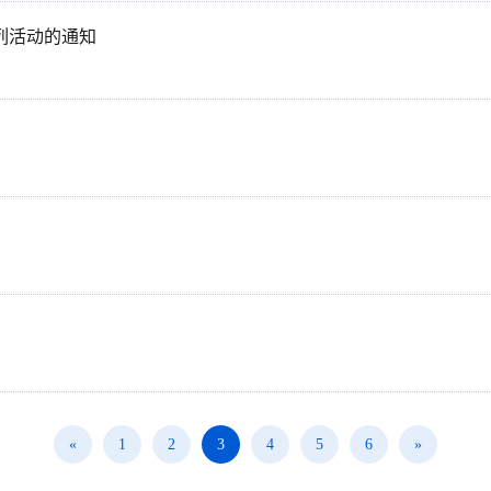
系列活动的通知
«
1
2
3
4
5
6
»