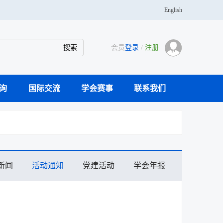
English
会员
登录
/
注册
询
国际交流
学会赛事
联系我们
学传播专家团队
科研仪器案例库
活动通知
主办刊物
大事记
奖学金
青年人才托举
分支机构
党建活动
学会会士
会员风采
新闻
活动通知
党建活动
学会年报