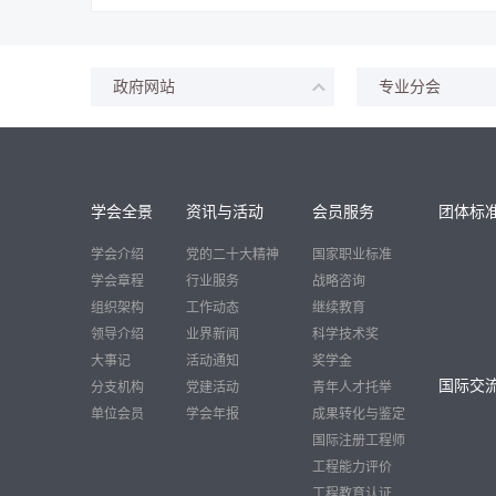
政府网站
专业分会
学会全景
资讯与活动
会员服务
团体标
学会介绍
党的二十大精神
国家职业标准
学会章程
行业服务
战略咨询
组织架构
工作动态
继续教育
领导介绍
业界新闻
科学技术奖
大事记
活动通知
奖学金
国际交
分支机构
党建活动
青年人才托举
单位会员
学会年报
成果转化与鉴定
国际注册工程师
工程能力评价
工程教育认证