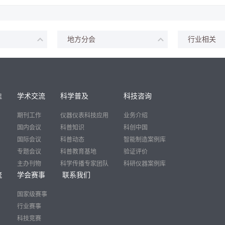
地方分会
行业相关
准
学术交流
科学普及
科技咨询
期刊工作
仪器仪表科技应用
业务介绍
国内会议
科普知识
科创中国
国际会议
科普动态
智能制造案例库
专题会议
科普教育基地
验证评价
主办刊物
科学传播专家团队
科研仪器案例库
流
学会赛事
联系我们
国家级赛事
行业赛事
科技竞赛